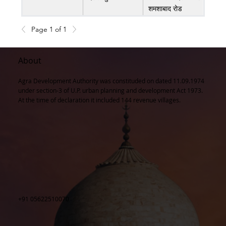
शमशाबाद रोड
Page 1 of 1
About
Agra Development Authority was constituded on dated 11.09.1974
under section-3 of U.P. urban planning and development Act 1973.
At the time of declaration it included 144 revenue villages.
+91 05622510070