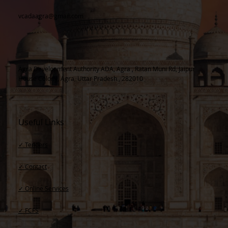
vcadaagra@gmail.com
Agra Development Authority ADA, Agra , Ratan Muni Rd, Jaipur
House Colony, Agra, Uttar Pradesh , 282010
Useful Links
✓ Tenders
✓ Contact​
✓ Online Services
✓ FCFS