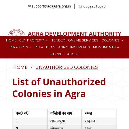
✉
support@adaagra.org.in
│ ☏ 05622510070
📍Agra Development Authority ADA, Ratan Muni Rd, Jaipur House
Colony, Agra , Uttar Pradesh
HOME
BUY PROPERTY ▼
TENDER
ONLINE SERVICES
COLONIES ▼
PROJECTS ▼
RTI ▼
PLAN
ANNOUNCEMENTS
MONUMENTS ▼
E-TICKET
ABOUT
HOME
/
UNAUTHORISED COLONIES
List of Unauthorized
Colonies in Agra
क्र0 सं0
कॉलोनी का नाम
स्‍थल
1
आन्नदपुरम
शाहगंज
2
सोनानगर
****