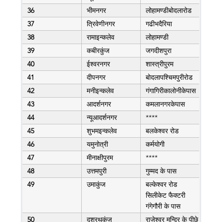
36
भीमनगर
लोहामण्डीबोदलारोड
37
त्रिवेणीनगर
गढीभदैरिया
38
रामाइन्कलेव
लोहामण्डी
39
कबीरकुंज
जगदीशपुरा
40
ईश्वरनगर
शास्त्रीपुरम
41
दीपनगर
बोदलापश्चिमपुरीरोड
42
मनीइन्कलेव
गंगागिरीकालोनीकेपास
43
आदर्शनगर
कमलानगरकेपास
44
न्यूआदर्शनगर
****
45
शुभमइन्कलेव
बलकेश्वर रोड
46
यमुनोत्री
कर्मयोगी
47
मीनाक्षीपुरम
****
48
उत्तमपुरी
गुम्मद के पास
49
उमाकुंज
बल्केश्वर रोड
सिलीकेट फैक्टरी
गंगेगौरी के पास
50
दशरथकुंज
राजेश्वर मन्दिर के पीछे