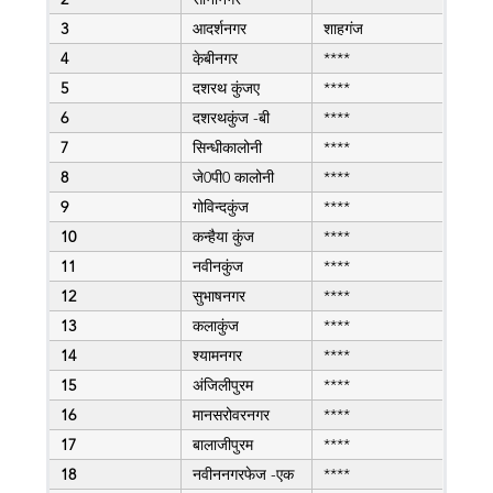
3
आदर्शनगर
शाहगंज
4
के़बीनगर
****
5
दशरथ कुंजए
****
6
दशरथकुंज -बी
****
7
सिन्धीकालोनी
****
8
जे0पी0 कालोनी
****
9
गोविन्दकुंज
****
10
कन्हैया कुंज
****
11
नवीनकुंज
****
12
सुभाषनगर
****
13
कलाकुंज
****
14
श्यामनगर
****
15
अंजिलीपुरम
****
16
मानसरोवरनगर
****
17
बालाजीपुरम
****
18
नवीननगरफेज -एक
****