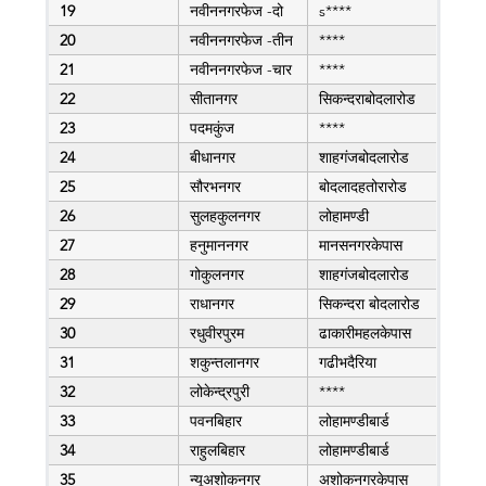
19
नवीननगरफेज -दो
s****
20
नवीननगरफेज -तीन
****
21
नवीननगरफेज -चार
****
22
सीतानगर
सिकन्दराबोदलारोड
23
पदमकुंज
****
24
बीधानगर
शाहगंजबोदलारोड
25
सौरभनगर
बोदलादहतोरारोड
26
सुलहकुलनगर
लोहामण्डी
27
हनुमाननगर
मानसनगरकेपास
28
गोकुलनगर
शाहगंजबोदलारोड
29
राधानगर
सिकन्दरा बोदलारोड
30
रधुवीरपुरम
ढाकारीमहलकेपास
31
शकुन्तलानगर
गढीभदैरिया
32
लोकेन्द्रपुरी
****
33
पवनबिहार
लोहामण्डीबार्ड
34
राहुलबिहार
लोहामण्डीबार्ड
35
न्यूअशोकनगर
अशोकनगरकेपास